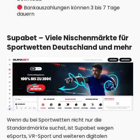
Bankauszahlungen können 3 bis 7 Tage
dauern
Supabet – Viele Nischenmärkte für
Sportwetten Deutschland und mehr
Wenn du bei Sportwetten nicht nur die
Standardmärkte suchst, ist Supabet wegen
eSports, VR-Sport und weiteren digitalen