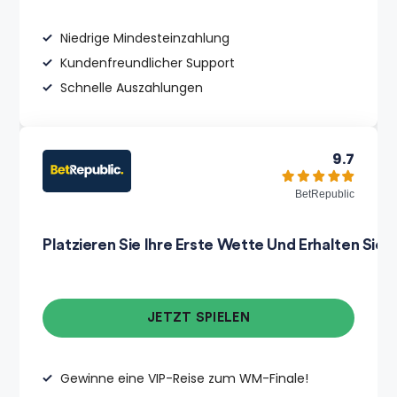
Niedrige Mindesteinzahlung
Kundenfreundlicher Support
Schnelle Auszahlungen
9.7
BetRepublic
Platzieren Sie Ihre Erste Wette Und Erhalten Sie 
JETZT SPIELEN
Gewinne eine VIP-Reise zum WM-Finale!