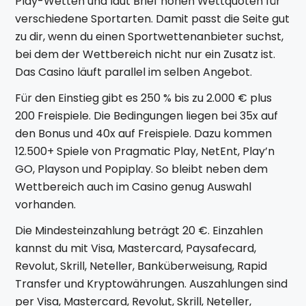
Play-Wetten und laut Brief hohen Wettquoten für
verschiedene Sportarten. Damit passt die Seite gut
zu dir, wenn du einen Sportwettenanbieter suchst,
bei dem der Wettbereich nicht nur ein Zusatz ist.
Das Casino läuft parallel im selben Angebot.
Für den Einstieg gibt es 250 % bis zu 2.000 € plus
200 Freispiele. Die Bedingungen liegen bei 35x auf
den Bonus und 40x auf Freispiele. Dazu kommen
12.500+ Spiele von Pragmatic Play, NetEnt, Play’n
GO, Playson und Popiplay. So bleibt neben dem
Wettbereich auch im Casino genug Auswahl
vorhanden.
Die Mindesteinzahlung beträgt 20 €. Einzahlen
kannst du mit Visa, Mastercard, Paysafecard,
Revolut, Skrill, Neteller, Banküberweisung, Rapid
Transfer und Kryptowährungen. Auszahlungen sind
per Visa, Mastercard, Revolut, Skrill, Neteller,