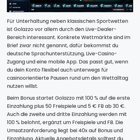
Für Unterhaltung neben klassischen Sportwetten
ist Golazzo vor allem durch den Live-Dealer-
Bereich interessant. Konkrete Wettmärkte sind im
Brief zwar nicht genannt, dafür bekommst du
deutsche Sprachunterstützung, Live-Casino-
Zugang und eine mobile App. Das passt gut, wenn
du dein Konto flexibel auch unterwegs für
casinoorientierte Pausen rund um den Wettalltag
nutzen willst.
Beim Bonus startet Golazzo mit 100 % auf die erste
Einzahlung plus 50 Freispiele und 5 € FB ab 30 €.
Auch die zweite und dritte Einzahlung werden mit
100 % belohnt, ergänzt um Freispiele und FB. Die
Umsatzanforderung liegt bei 40x auf Bonus und
Einzahlung. Aktuelle Angebotsdetails solltest du