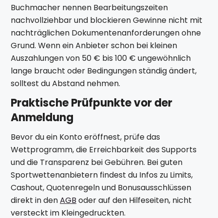
Buchmacher nennen Bearbeitungszeiten
nachvollziehbar und blockieren Gewinne nicht mit
nachträglichen Dokumentenanforderungen ohne
Grund. Wenn ein Anbieter schon bei kleinen
Auszahlungen von 50 € bis 100 € ungewöhnlich
lange braucht oder Bedingungen ständig ändert,
solltest du Abstand nehmen.
Praktische Prüfpunkte vor der
Anmeldung
Bevor du ein Konto eröffnest, prüfe das
Wettprogramm, die Erreichbarkeit des Supports
und die Transparenz bei Gebühren. Bei guten
Sportwettenanbietern findest du Infos zu Limits,
Cashout, Quotenregeln und Bonusausschlüssen
direkt in den
AGB
oder auf den Hilfeseiten, nicht
versteckt im Kleingedruckten.