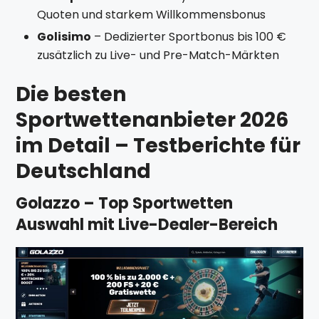
Quoten und starkem Willkommensbonus
Golisimo
– Dedizierter Sportbonus bis 100 €
zusätzlich zu Live- und Pre-Match-Märkten
Die besten
Sportwettenanbieter 2026
im Detail – Testberichte für
Deutschland
Golazzo – Top Sportwetten
Auswahl mit Live-Dealer-Bereich