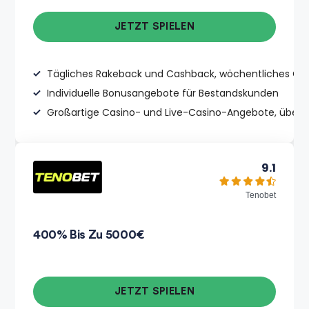
JETZT SPIELEN
Tägliches Rakeback und Cashback, wöchentliches Ca
Individuelle Bonusangebote für Bestandskunden
Großartige Casino- und Live-Casino-Angebote, über 
9.1
Tenobet
400% Bis Zu 5000€
JETZT SPIELEN