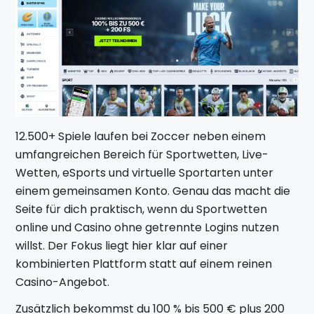
12.500+ Spiele laufen bei Zoccer neben einem
umfangreichen Bereich für Sportwetten, Live-
Wetten, eSports und virtuelle Sportarten unter
einem gemeinsamen Konto. Genau das macht die
Seite für dich praktisch, wenn du Sportwetten
online und Casino ohne getrennte Logins nutzen
willst. Der Fokus liegt hier klar auf einer
kombinierten Plattform statt auf einem reinen
Casino-Angebot.
Zusätzlich bekommst du 100 % bis 500 € plus 200