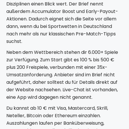
Disziplinen einen Blick wert. Der Brief nennt
außerdem Accumulator Boost und Early-Payout-
Aktionen. Dadurch eignet sich die Seite vor allem
dann, wenn du bei Sportwetten in Deutschland
nach mehr als nur klassischen Pre-Match-Tipps
suchst.
Neben dem Wettbereich stehen dir 6.000+ Spiele
zur Verfügung. Zum Start gibt es 100 % bis 500 €
plus 200 Freispiele, verbunden mit einer 35x-
Umsatzanforderung. Anbieter sind im Brief nicht
aufgeführt, daher solltest du für Details direkt auf
der Website nachsehen. Live-Chat ist vorhanden,
eine App wird dagegen nicht genannt.
Du kannst ab 10 € mit Visa, Mastercard, Skrill,
Neteller, Bitcoin oder Ethereum einzahlen.
Auszahlungen laufen per Banküberweisung,