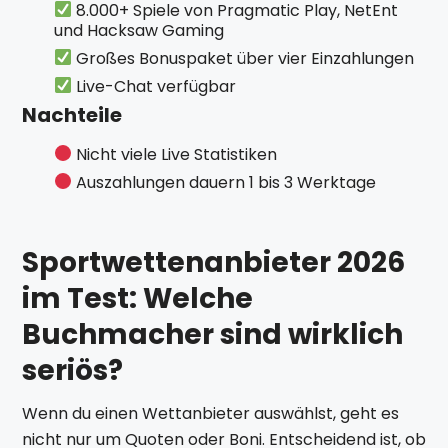
8.000+ Spiele von Pragmatic Play, NetEnt
und Hacksaw Gaming
Großes Bonuspaket über vier Einzahlungen
Live-Chat verfügbar
Nachteile
Nicht viele Live Statistiken
Auszahlungen dauern 1 bis 3 Werktage
Sportwettenanbieter 2026
im Test: Welche
Buchmacher sind wirklich
seriös?
Wenn du einen Wettanbieter auswählst, geht es
nicht nur um Quoten oder Boni. Entscheidend ist, ob