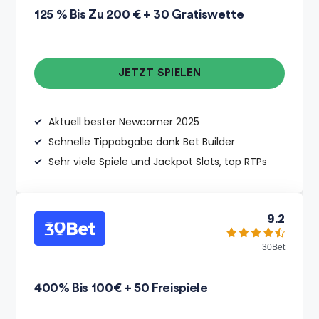
125 % Bis Zu 200 € + 30 Gratiswette
JETZT SPIELEN
Aktuell bester Newcomer 2025
Schnelle Tippabgabe dank Bet Builder
Sehr viele Spiele und Jackpot Slots, top RTPs
9.2
30Bet
400% Bis 100€ + 50 Freispiele