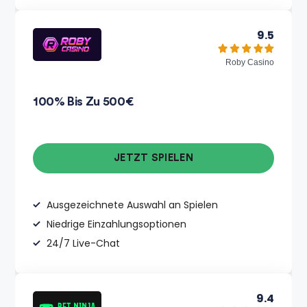
9.5
Roby Casino
100% Bis Zu 500€
JETZT SPIELEN
Ausgezeichnete Auswahl an Spielen
Niedrige Einzahlungsoptionen
24/7 Live-Chat
9.4