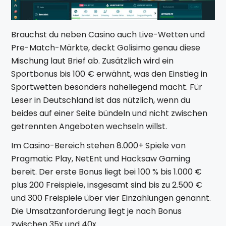
Brauchst du neben Casino auch Live-Wetten und
Pre-Match-Märkte, deckt Golisimo genau diese
Mischung laut Brief ab. Zusätzlich wird ein
Sportbonus bis 100 € erwähnt, was den Einstieg in
Sportwetten besonders naheliegend macht. Für
Leser in Deutschland ist das nützlich, wenn du
beides auf einer Seite bündeln und nicht zwischen
getrennten Angeboten wechseln willst.
Im Casino-Bereich stehen 8.000+ Spiele von
Pragmatic Play, NetEnt und Hacksaw Gaming
bereit. Der erste Bonus liegt bei 100 % bis 1.000 €
plus 200 Freispiele, insgesamt sind bis zu 2.500 €
und 300 Freispiele über vier Einzahlungen genannt.
Die Umsatzanforderung liegt je nach Bonus
zwischen 35x und 40x.