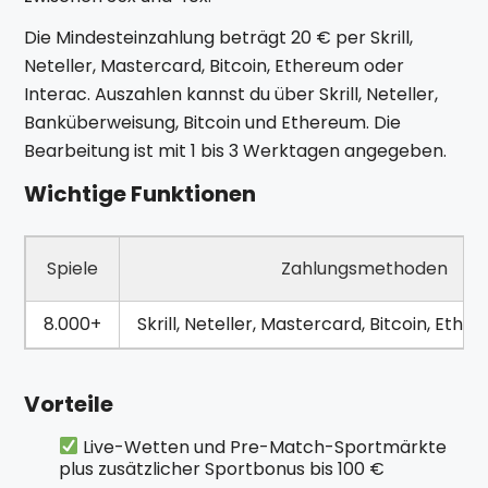
Die Mindesteinzahlung beträgt 20 € per Skrill,
Neteller, Mastercard, Bitcoin, Ethereum oder
Interac. Auszahlen kannst du über Skrill, Neteller,
Banküberweisung, Bitcoin und Ethereum. Die
Bearbeitung ist mit 1 bis 3 Werktagen angegeben.
Wichtige Funktionen
Spiele
Zahlungsmethoden
8.000+
Skrill, Neteller, Mastercard, Bitcoin, Ethe
Vorteile
Live-Wetten und Pre-Match-Sportmärkte
plus zusätzlicher Sportbonus bis 100 €