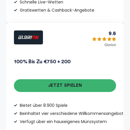
Schnelle Live-Wetten
Gratiswetten & Cashback-Angebote
9.6
Glorion
100% Bis Zu €750 + 200
JETZT SPIELEN
Bietet über 8.900 Spiele
Beinhaltet vier verschiedene Willkommensangebote fü
Verfügt über ein hauseigenes Münzsystem