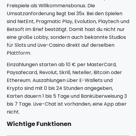
Freispiele als Willkommensbonus. Die
Umsatzanforderung liegt bei 35x. Bei den Spielen
sind NetEnt, Pragmatic Play, Evolution, Playtech und
Betsoft im Brief bestätigt. Damit hast du nicht nur
eine große Lobby, sondern auch bekannte Studios
für Slots und Live-Casino direkt auf derselben
Plattform.
Einzahlungen starten ab 10 € per MasterCard,
Paysafecard, Revolut, Skrill, Neteller, Bitcoin oder
Ethereum. Auszahlungen über E-Wallets und
Krypto sind mit 0 bis 24 Stunden angegeben,
Karten dauern 1 bis 5 Tage und Banküberweisung 3
bis 7 Tage. Live-Chat ist vorhanden, eine App aber
nicht.
Wichtige Funktionen