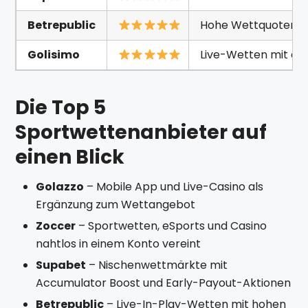
Betrepublic
Hohe Wettquoten un
Golisimo
Live-Wetten mit eig
Die Top 5
Sportwettenanbieter auf
einen Blick
Golazzo
– Mobile App und Live-Casino als
Ergänzung zum Wettangebot
Zoccer
– Sportwetten, eSports und Casino
nahtlos in einem Konto vereint
Supabet
– Nischenwettmärkte mit
Accumulator Boost und Early-Payout-Aktionen
Betrepublic
– Live-In-Play-Wetten mit hohen